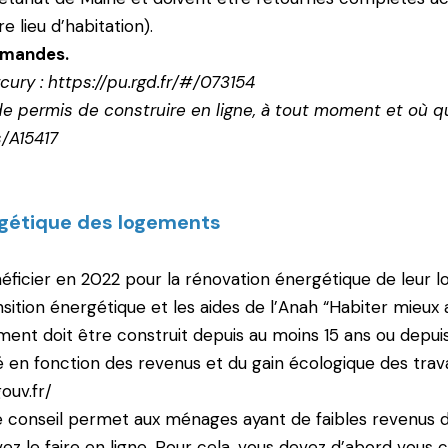
 lieu d’habitation).
demandes.
cury :
https://pu.rgd.fr/#/073154
ermis de construire en ligne, à tout moment et où qu’i
s/A15417
rgétique des logements
éficier en 2022 pour la rénovation énergétique de leur l
nsition énergétique et les aides de l’Anah “Habiter mieux 
gement doit être construit depuis au moins 15 ans ou dep
ulé en fonction des revenus et du gain écologique des t
ouv.fr/
e conseil permet aux ménages ayant de faibles revenus d’
z le faire en ligne. Pour cela, vous devez d’abord vous 