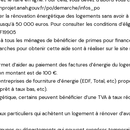
nprojet.anah.gouv.fr/po/demarche/infos_po
r la rénovation énergétique des logements sans avoir à fa
jusqu’à 50 000 euros. Pour consulter les conditions d’éligi
/F19905
 à tous les ménages de bénéficier de primes pour financ
arches pour obtenir cette aide sont à réaliser sur le site 
rmet d’aider au paiement des factures d’énergie du loge
 Son montant est de 100 €.
entreprises de fourniture d’énergie (EDF, Total, etc) prop
prêt à taux bas, etc).
tique, certains peuvent bénéficier d’une TVA à taux rédu
ux particuliers qui achètent un logement à rénover d’av
ommunes ou départements qui peuvent exonérer temporair