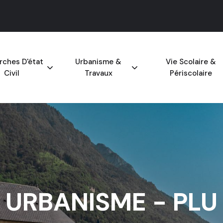
ches D'état
Urbanisme &
Vie Scolaire &
Civil
Travaux
Périscolaire
URBANISME - PLU