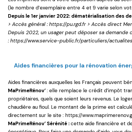
(le nombre d’exemplaire entre 4 et 9 varie selon votre
Depuis le 1er janvier 2022: dématérialisation des 
> Accès général :
https://pu.rgd.fr
> Accès direct Mer
Depuis 2022, un usager peut déposer sa demande de p
:
https://www.service-public.fr/particuliers/actualite
Aides financières pour la rénovation éne
Aides financières auxquelles les Français peuvent bén
MaPrimeRénov’
: elle remplace le crédit d’impôt tra
propriétaires, quels que soient leurs revenus. Le lo
chaudière au fioul. Le montant de la prime est calc
directement sur le site :
https://www.maprimerenov.g
MaPrimeRénov’ Sérénité :
cette aide financière et d
énergétique. Pour faire une demande d’aide, vous deve