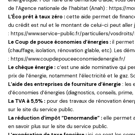
de l’Agence nationale de l’habitat (Anah) :
https://mo
L’Éco prêt à taux zéro :
cette aide permet de finance
du crédit est nul et le montant de celui-ci peut aller 
:
https://www.service-public.fr/particuliers/vosdroits
Le Coup de pouce économies d’énergies :
il permet
(chauffage, isolation, rénovation glable, etc). Les dém
:
https://www.coupdepouceeconomiedenergie.fr/
Le chèque énergie :
c’est une aide nominative qui pe
prix de l’énergie, notamment l’électricité et le gaz.
L’aide des entreprises de fourniture d’énergie
: les 
d’économies d’énergies (diagnostics, conseils, prime, 
La TVA à 5,5% :
pour des travaux de rénovation énergé
sur
le site du service public
.
La réduction d’impôt “Denormandie” :
elle permet a
en savoir plus sur
le site du service public
.
L’exonération de taxe foncière :
ici, ce sont les c