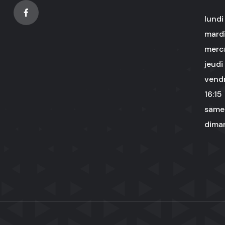
lundi
mardi
merc
jeudi
vendr
16:15
same
dima